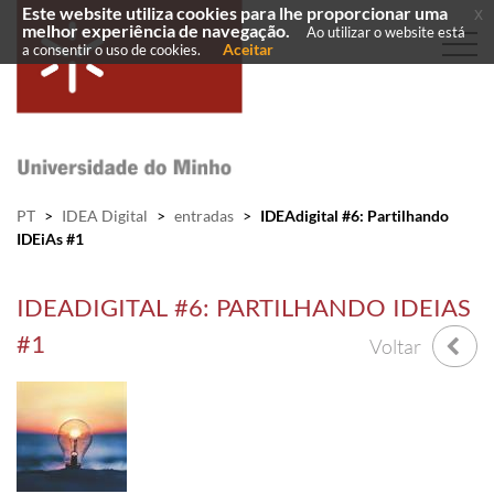
Este website utiliza cookies para lhe proporcionar uma
x
melhor experiência de navegação.
Ao utilizar o website está
Aceitar
a consentir o uso de cookies.
PT
>
IDEA Digital
>
entradas
>
IDEAdigital #6: Partilhando
IDEiAs #1
IDEADIGITAL #6: PARTILHANDO IDEIAS
#1
Voltar