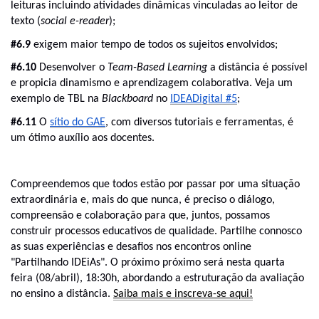
leituras incluindo atividades dinâmicas vinculadas ao leitor de 
texto (
social e-reader
);
#6.9
 exigem maior tempo de todos os sujeitos envolvidos;
#6.10
 Desenvolver o
 Team-Based Learning
 a distância é possível 
e propicia dinamismo e aprendizagem colaborativa. Veja um 
exemplo de TBL na 
Blackboard 
no 
IDEADigital #5
;
#6.11
 O 
sítio do GAE
, com diversos tutoriais e ferramentas, é 
um ótimo auxílio aos docentes.
Compreendemos que todos estão por passar por uma situação 
extraordinária e, mais do que nunca, é preciso o diálogo, 
compreensão e colaboração para que, juntos, possamos 
construir processos educativos de qualidade. Partilhe connosco 
as suas experiências e desafios nos encontros online 
"Partilhando IDEiAs". O próximo próximo será nesta quarta 
feira (08/abril), 18:30h, abordando a estruturação da avaliação 
no ensino a distância. 
Saiba mais e inscreva-se aqui!