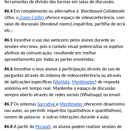
ferramentas de divisão das turmas em salas de discussão;
#6.4 
Em complemento ou alternativa à  
Blackboard Collaborate 
Ultra
, o
 Zoom Colibri 
oferece espaço de videoconferência, com 
salas de discussão (
Breakout
rooms
),inquéritos, partilha de ecrã 
etc.;
#6.5 
Incentive o uso das 
webcams 
pelos alunos durante as 
sessões síncronas, pois o contato visual potencializa os aspetos 
afetivos da comunicação, resultando em melhor 
aproveitamento por todas as partes envolvidas;
#6.6 
Incentive o seus alunos à participação através do uso de 
perguntas através do sistema de videoconferência ou através 
de aplicações específicas (
VoxVote
, 
Mentimeter
) de resposta 
anónima em tempo real. Mantenha o espaço de discussão 
sempre aberto através de redes sociais (Whatsapp) ou email.
#6.7 
Os sistemas 
Socrative 
e 
Mentimeter 
oferecem dinamismo 
nas aulas, ao permitir inquéritos (qualitativos e quantitativos), 
nuvem de palavras  e outras interações durante a aula;
#6.8 
A partir do 
Perusall
, os alunos podem realizar sessões de 