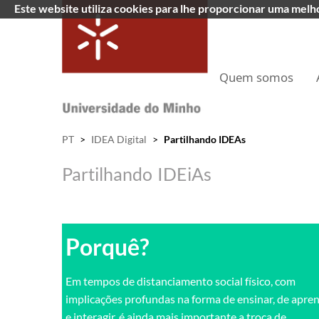
Este website utiliza cookies para lhe proporcionar uma mel
Quem somos
PT
>
IDEA Digital
>
Partilhando IDEAs
Partilhando IDEiAs
​ ​
Porquê?​
Em tempos de distanciamento social físico, c​om
implicações profundas na forma de ensinar, de apre
e interagir, é ainda mais importante a troca de