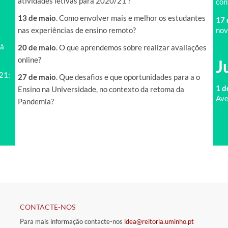
atividades letivas para 2020/21 ?
con
13 de maio
. Como envolver mais e melhor os estudantes
17 
nas experiências de ensino remoto?
nov
 à
20 de maio
. O que aprendemos sobre realizar avaliações
online?
J
21:
27 de maio
. Que desafios e que oportunidades para a o
1 d
Ensino na Universidade, no contexto da retoma da
Ave
Pandemia?
CONTACTE-NOS
Para mais informação contacte-nos
idea@reitoria.uminho.pt