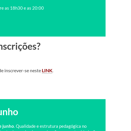
re as 18h30 e as 20:00
nscrições?
e inscrever-se neste
LINK
.
unho
e junho
. Qualidade e estrutura pedagógica no