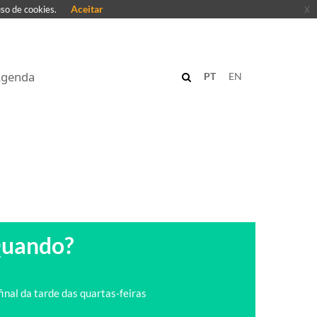
Aceitar
x
uso de cookies.
genda
PT
EN
uando?
final da tarde das quartas-feiras