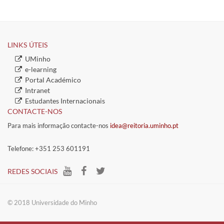
LINKS ÚTEIS​
​UMinho
​e-learning
​Portal Académico
​ ​​
​Intranet
​Estudantes Inter​​nacionais
CONTACTE-NOS
Para mais informação contacte-nos
idea@reitoria.uminho.pt
Telefone: +351 253 601191
​REDES SOCIAIS​​
​​© 2018 Universidade do​ Minho​​​​​​​