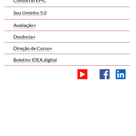
​
Consórcio EPIC
​
Sou Uminho 5.0
​
Avaliação+
​
​Docência+
Direção de Curso+
Boletins IDEA.digital