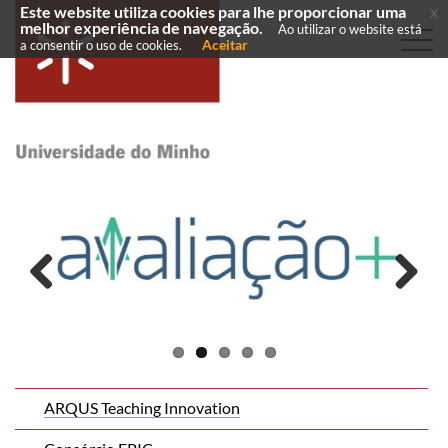
Este website utiliza cookies para lhe proporcionar uma
x
melhor experiência de navegação.
Ao utilizar o website está
Aceitar
a consentir o uso de cookies.
Previous
Next
​
ARQUS Teaching Innovation