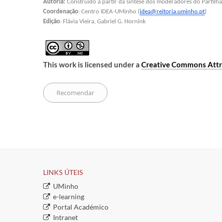
Autoria:
 Construído a partir da síntese dos moderadores do Partilh
Coordenação
: Centro IDEA-UMinho (
idea@reitoria.uminho.pt
)
Edição
: Flávia Vieira, Gabriel G. Hornink
This work is licensed under a
Creative Commons Attri
LINKS ÚTEIS​
​UMinho
​e-learning
​Portal Académico
​ ​​
​Intranet