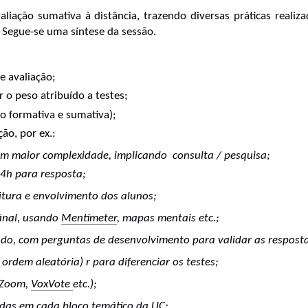
liação sumativa à distância, trazendo diversas práticas realiza
Segue-se uma síntese da sessão.
e avaliação;
 o peso atribuído a testes;
ão formativa e sumativa);
ão, por ex.:
com maior complexidade, implicando  consulta / pesquisa;
4h para resposta; 
eitura e envolvimento dos alunos; 
inal, usando 
Mentimeter
, mapas mentais etc.; 
ado, com perguntas de desenvolvimento para validar as respost
ordem aleatória) r para diferenciar os testes; 
 Zoom, 
VoxVote 
etc.); 
das em cada bloco temático da UC; 