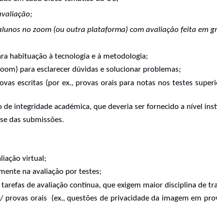
valiação; 
alunos no zoom (ou outra plataforma) com avaliação feita em g
ara habituação à tecnologia e à metodologia;
Zoom) para esclarecer dúvidas e solucionar problemas;
vas escritas (por ex., provas orais para notas nos testes super
 de integridade académica, que deveria ser fornecido a nível inst
ise das submissões.
liação virtual;
ente na avaliação por testes;
 tarefas de avaliação contínua, que exigem maior disciplina de tr
s/ provas orais  (ex., questões de privacidade da imagem em pro