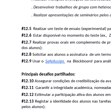
. 
Desenvolver trabalhos de grupo com heteroa
. 
Realizar apresentações de seminários pelos 
#12.5 
Realizar um teste de ensaio (experimental) p
#12.6 
Estar disponível no momento do teste (ex.,  
#12.7
 Realizar provas orais em complemento de pro
dos alunos);
#12.8
 Solicitar aos alunos a assinatura  de um termo
#12.9
 Usar o 
SafeAssign 
 na 
Blackboard 
para anál
Principais desafios partilhados:
#12.10
 Assegurar condições de credibilização da ava
#12.11 
Garantir a integridade académica, nomeadam
#12.12
 Estimular a participação ativa dos alunos em
#12.13
 Registar a identidade dos alunos nas tarefa
pelos alunos);