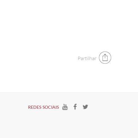
Partilhar
​REDES SOCIAIS​​