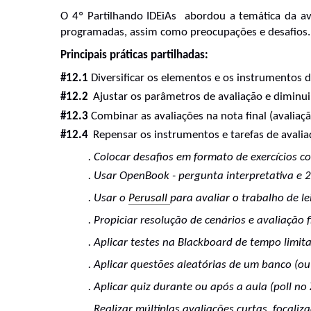
O 4º Partilhando IDEiAs  abordou a temática da ava
programadas, assim como preocupações e desafios. 
Principais práticas partilhadas:
#12.1
 Diversificar os elementos e os instrumentos d
#12.2 
Ajustar os parâmetros de avaliação e diminuir
#12.3
 Combinar as avaliações na nota final (avaliaç
#12.4 
Repensar os instrumentos e tarefas de avaliaç
​. Colocar desafios em formato de exercícios 
. 
Usar OpenBook - pergunta interpretativa e 2
. 
Usar o 
Perusall 
para avaliar o trabalho de l
. 
Propiciar resolução de cenários e avaliação f
. 
Aplicar testes na Blackboard de tempo limit
. 
Aplicar questões aleatórias de um banco (ou 
. 
Aplicar quiz durante ou após a aula (poll no
. 
Realizar múltiplas avaliações curtas, focaliza