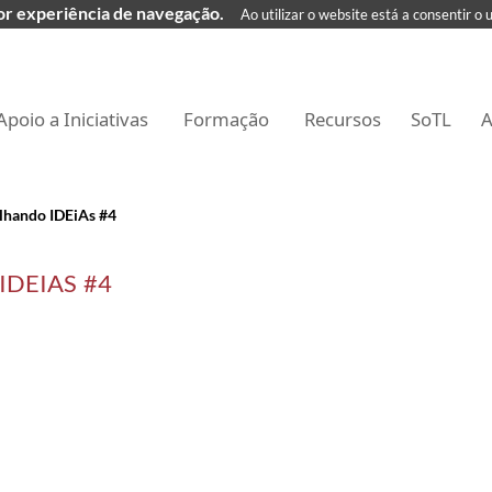
hor experiência de navegação.
Ao utilizar o website está a consentir o 
Apoio a Iniciativas
Formação
Recursos
SoTL
A
ilhando IDEiAs #4
IDEIAS #4