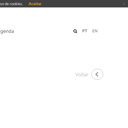
Aceitar
x
uso de cookies.
genda
PT
EN
Voltar