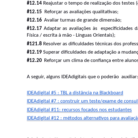
#12.14
 Reajustar o tempo de realização dos testes
#12.15
  Reforçar as avaliações qualitativas;
#12.16 
Avaliar turmas de grande dimensão;
#12.17
 Adaptar as avaliações às  especificidades 
Física / escrita à mão - Línguas Orientais);
#121.8
 Resolver as dificuldades técnicas dos profes
#12.19
 Superar dificuldades de adaptação a mudanç
#12.20 
Reforçar um clima de confiança entre aluno
A seguir, alguns IDEAdigitais que o poderão  auxiliar
IDEAdigital #5 : TBL a distância na Blackboard
IDEAdigital #7 : construir um teste/exame de consul
IDEAdigital #11: recursos focados nos estudantes
​IDEAdigital #12 : métodos alternativos para avaliaç