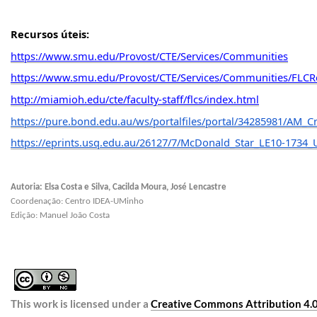
Recursos úteis:
https://www.smu.edu/Provost/CTE/Services/Communities
https://www.smu.edu/Provost/CTE/Services/Communities/FLCR
http://miamioh.edu/cte/faculty-staff/flcs/index.html
https://pure.bond.edu.au/ws/portalfiles/portal/34285981/AM_C
https://eprints.usq.edu.au/26127/7/McDonald_Star_LE10-1734_
Autoria: 
Elsa Costa e Silva, Cacilda Moura, José Lencastre
Coordenação: Centro IDEA-UMinho
Edição: Manuel João Costa
This work is licensed under a 
Creative Commons Attribution 4.0