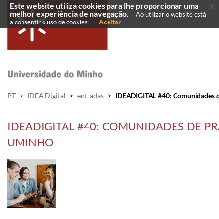
Este website utiliza cookies para lhe proporcionar uma
x
melhor experiência de navegação.
Ao utilizar o website está
Aceitar
a consentir o uso de cookies.
PT
>
IDEA Digital
>
entradas
>
IDEADIGITAL #40: Comunidades de
IDEADIGITAL #40: COMUNIDADES DE P
UMINHO