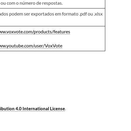
 ou com o número de respostas.
ados podem ser exportados em formato .pdf ou .xlsx
ww.voxvote.com/products/features
www.youtube.com/user/VoxVote
bution 4.0 International License
.​