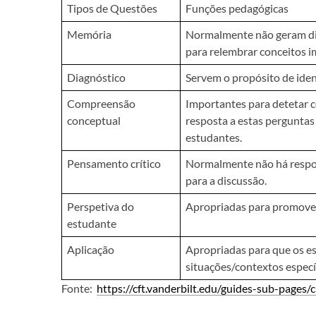
Tipos de Questões
Funções pedagógicas
Memória
Normalmente não geram dis
para relembrar conceitos i
Diagnóstico
Servem o propósito de iden
Compreensão
Importantes para detetar c
conceptual
resposta a estas pergunta
estudantes.
Pensamento crítico
Normalmente não há respos
para a discussão.
Perspetiva do
Apropriadas para promover 
estudante
Aplicação
Apropriadas para que os e
situações/contextos específ
Fonte:
https://cft.vanderbilt.edu/guides-sub-pages/c