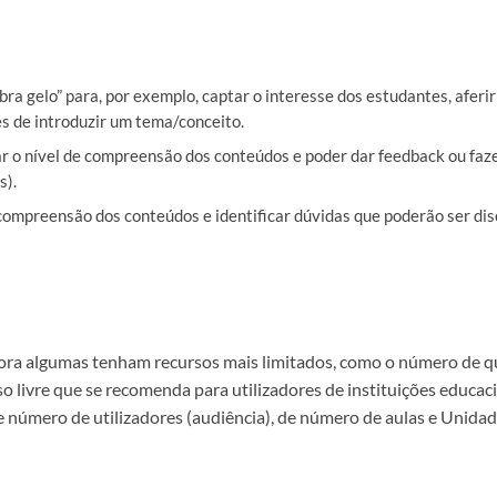
ebra gelo” para, por exemplo, captar o interesse dos estudantes, aferi
s de introduzir um tema/conceito.
ar o nível de compreensão dos conteúdos e poder dar feedback ou faz
s).
a compreensão dos conteúdos e identificar dúvidas que poderão ser dis
mbora algumas tenham recursos mais limitados, como o número de 
so livre que se recomenda para utilizadores de instituições educac
de número de utilizadores (audiência), de número de aulas e Unida