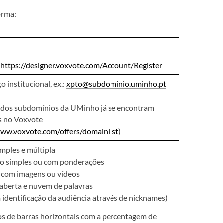
orma:
l
https://designer.voxvote.com/Account/Register
 institucional, ex.:
xpto@subdominio.uminho.pt
 dos subdomínios da UMinho já se encontram
s no Voxvote
www.voxvote.com/offers/domainlist
)
imples e múltipla
o simples ou com ponderações
 com imagens ou vídeos
aberta e nuvem de palavras
 identificação da audiência através de nicknames)
os de barras horizontais com a percentagem de