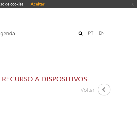
Aceitar
x
uso de cookies.
genda
PT
EN
s
 RECURSO A DISPOSITIVOS
Voltar