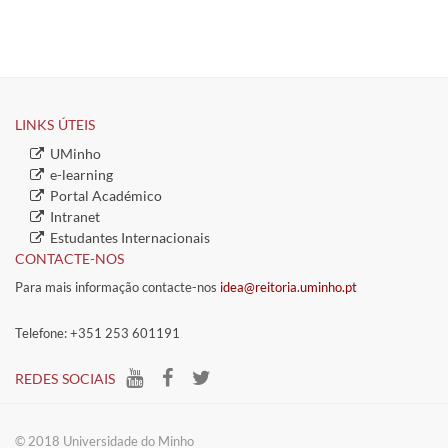
LINKS ÚTEIS​
​UMinho
​e-learning
​Portal Académico
​ ​​
​Intranet
​Estudantes Inter​​nacionais
CONTACTE-NOS
Para mais informação contacte-nos
idea@reitoria.uminho.pt
Telefone: +351 253 601191
​REDES SOCIAIS​​
​​© 2018 Universidade do​ Minho​​​​​​​