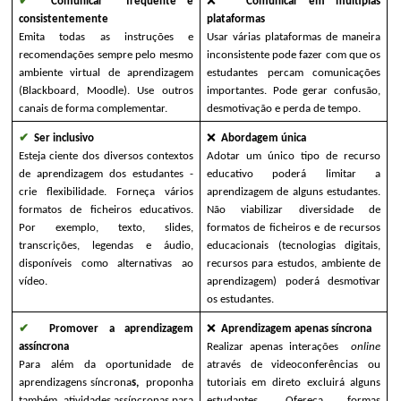
✔ 
Comunicar  frequente e 
❌ 
Comunicar em múltiplas 
consistentemente
plataformas
Emita todas as instruções e 
Usar várias plataformas de maneira 
recomendações sempre pelo mesmo 
inconsistente pode fazer com que os 
ambiente virtual de aprendizagem 
estudantes percam comunicações 
(Blackboard, Moodle). Use outros 
importantes. Pode gerar confusão, 
canais de forma complementar.
desmotivação e perda de tempo.
✔ 
Ser inclusivo
❌ 
Abordagem única
Esteja ciente dos diversos contextos 
Adotar um único tipo de recurso 
de aprendizagem dos estudantes - 
educativo poderá limitar a 
crie flexibilidade. Forneça vários 
aprendizagem de alguns estudantes. 
formatos de ficheiros educativos. 
Não viabilizar diversidade de 
Por exemplo, texto, slides, 
formatos de ficheiros e de recursos 
transcrições, legendas e áudio, 
educacionais (tecnologias digitais, 
disponíveis como alternativas ao 
recursos para estudos, ambiente de 
vídeo.
aprendizagem) poderá desmotivar 
os estudantes.
✔ 
Promover a aprendizagem 
❌ 
Aprendizagem apenas síncrona
assíncrona
Realizar apenas interações 
online 
Para além da oportunidade de 
através de videoconferências ou 
aprendizagens síncrona
s, 
proponha 
tutoriais em direto excluirá alguns 
também  atividades assíncronas para 
estudantes. Ofereça formas 