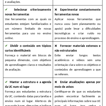
e avaliações.
✔ 
Selecionar criteriosamente 
❌ 
Experimentar constantemente 
novas ferramentas
ferramentas novas
Use ferramentas com as quais os 
Aplicar novas ferramentas que 
estudantes estejam familiarizados e 
nunca usou (sem planeamento ou 
um número limitado de novas 
apoio) pode levar a dificuldades 
ferramentas para uso no ensino 
tecnológicas e criar ruído no 
online
.
processo de ensino e aprendizagem.
✔ 
Dividir o conteúdo em tópicos 
❌ 
Fornecer materiais extensos e 
curtos identificáveis
não estruturados
Forneça o material em blocos de 
Evite enviar longos textos 
pequena dimensão, com objetivos 
académicos e vídeos sem uma 
de aprendizagem claros e resultados 
orientação clara sobre os objetivos e 
de avaliação.
conteúdos de aprendizagem a que 
se referem.
✔ 
Manter a estrutura e a agenda 
❌ 
Enviar atualizações apenas por 
da UC num só lugar
meio de avisos
Forneça aos estudantes a estrutura 
Certifique-se de que os estudantes 
da UC, contendo datas para tarefas e 
podem encontrar facilmente as 
envios num só lugar. Alerte-os de 
principais informações sobre sua UC 
que pode haver alterações e indique 
num só lugar. Isso reduz a 