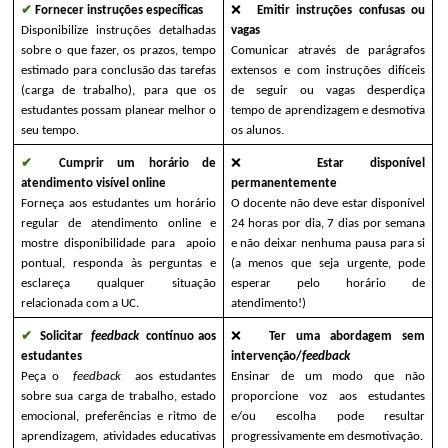
✔
 Fornecer instruções específicas
❌ 
Emitir instruções confusas ou 
Disponibilize instruções detalhadas 
vagas
sobre o que fazer, os prazos, tempo 
Comunicar através de parágrafos 
estimado para conclusão das tarefas 
extensos e com instruções difíceis 
(carga de trabalho), para que os 
de seguir ou vagas desperdiça 
estudantes possam planear melhor o 
tempo de aprendizagem e desmotiva 
seu tempo.
os alunos.
✔ 
Cumprir um horário de 
❌ 
Estar disponível 
atendimento visível online
permanentemente
Forneça aos estudantes um horário 
O docente não deve estar disponível 
regular de atendimento online e 
24 horas por dia, 7 dias por semana 
mostre disponibilidade para  apoio 
e não deixar nenhuma pausa para si 
pontual, responda às perguntas e 
(a menos que seja urgente, pode 
esclareça qualquer situação 
esperar pelo horário de 
relacionada com a UC.
atendimento!)
✔ 
Solicitar 
feedback 
contínuo aos 
❌ 
Ter uma abordagem sem 
estudantes
intervenção/
feedback
Peça o 
feedback 
aos estudantes 
Ensinar de um modo que não 
sobre sua carga de trabalho, estado 
proporcione voz aos estudantes 
emocional, preferências e ritmo de 
e/ou escolha pode resultar 
aprendizagem, atividades educativas 
progressivamente em desmotivação.