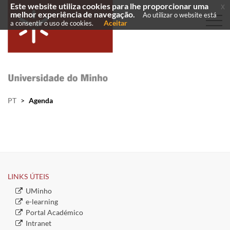
Este website utiliza cookies para lhe proporcionar uma
x
melhor experiência de navegação.
Ao utilizar o website está
Aceitar
a consentir o uso de cookies.
PT
>
Agenda
LINKS ÚTEIS​
​UMinho
​e-learning
​Portal Académico
​ ​​
​Intranet